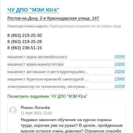
ЧУ ДПО "МЭИ Юга"
Ростов-на-Дону
, 2-я Краснодарская улица,
147
Переподготовка кадров:
Переподготовка специалистов по охране труда
8 (863) 219-25-30
8 (863) 219-25-28
8 (863) 238-51-15
машинист крана автомобильного:
18200
машинист крана-манипулятора:
18200
машинист автовышки и автогидроподъемника:
18200
машинист бурильно-крановой самоходной машины:
13900
электромонтер по техническому обслуживанию и ремон:
16200
Посмотреть подробнее: ЧУ ДПО "МЭИ Юга"
Роман Логачёв
11 Мая 2021 12:02
Недавно закончил обучение на курсах охраны
труда, корочка уже на руках!! В целом, пройденным
курсом остался очень доволен!! Огромное спасибо