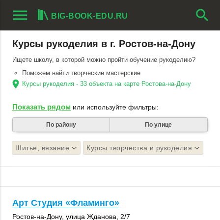
menu
search
BIG-BOOK-EDU.RU
Курсы рукоделия в г. Ростов-на-Дону
Ищете школу, в которой можно пройти обучение рукоделию?
Поможем найти творческие мастерские
location_on
Курсы рукоделия - 33 объекта на карте Ростова-на-Дону
Показать рядом
или используйте фильтры:
По району
По улице
Шитье, вязание
Курсы творчества и рукоделия
Арт Студия «Фламинго»
Ростов-на-Дону
,
улица Жданова
,
2/7